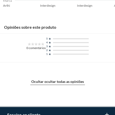
Marca
Arthi
Interdesign
Interdesign
Opiniões sobre este produto
5
4
3
0
comentários
2
1
Ocultar ocultar todas as opiniões
Serviço ao cliente