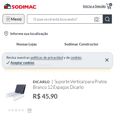
0
Inicia a Sessão
Menú
S
e
l
Informe sua localização
a
o
r
Nossas Lojas
Sodimac Constructor
c
c
a
h
Home
Móveis e Organização - Organização
t
Revisa nuestras
políticas de privacidad
y
de
cookies
B
Aceptar cookies
i
a
Produto sem estoque :(
o
r
n
Suporte Vertical para Pratos
DICARLO
-
Branco 12 Espaços Dicarlo
i
c
R$ 45,90
o
n
(0)