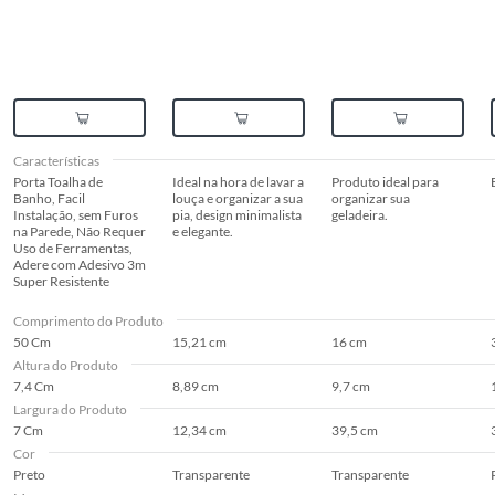
Características
Porta Toalha de
Ideal na hora de lavar a
Produto ideal para
Banho, Facil
louça e organizar a sua
organizar sua
Instalação, sem Furos
pia, design minimalista
geladeira.
na Parede, Não Requer
e elegante.
Uso de Ferramentas,
Adere com Adesivo 3m
Super Resistente
Comprimento do Produto
50 Cm
15,21 cm
16 cm
Altura do Produto
7,4 Cm
8,89 cm
9,7 cm
Largura do Produto
7 Cm
12,34 cm
39,5 cm
Cor
Preto
Transparente
Transparente