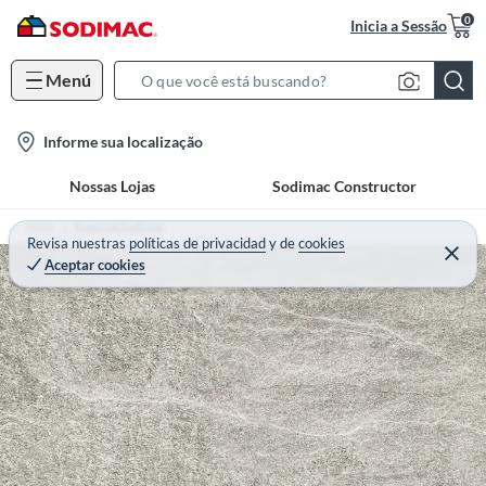
0
Inicia a Sessão
Menú
S
e
l
Informe sua localização
a
o
r
Nossas Lojas
Sodimac Constructor
c
c
a
h
Home
Especial Sodimac
t
Revisa nuestras
políticas de privacidad
y
de
cookies
B
Aceptar cookies
i
a
o
r
n
-
i
c
o
n