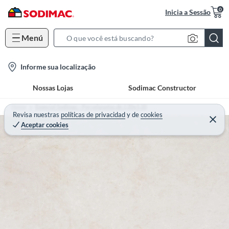
0
Inicia a Sessão
Menú
S
e
l
Informe sua localização
a
o
r
Nossas Lojas
Sodimac Constructor
c
c
a
h
Home
Especial Sodimac - Porcelanatos de 1,20x1,20
t
Revisa nuestras
políticas de privacidad
y
de
cookies
B
Aceptar cookies
i
a
o
r
n
-
i
c
o
n