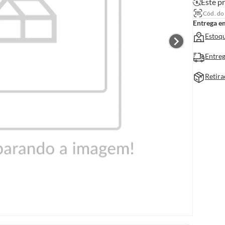
Este pr
Cód. do
Entrega e
Estoqu
Entreg
Retira