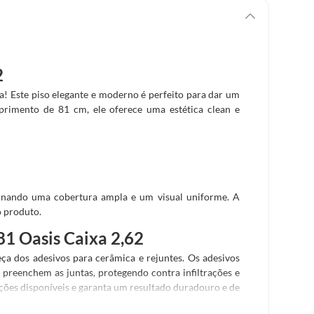
2
! Este piso elegante e moderno é perfeito para dar um
rimento de 81 cm, ele oferece uma estética clean e
ionando uma cobertura ampla e um visual uniforme. A
ó produto.
1 Oasis Caixa 2,62
eça dos adesivos para cerâmica e rejuntes. Os adesivos
 preenchem as juntas, protegendo contra infiltrações e
ões disponíveis e garanta um resultado duradouro e de