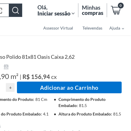
0
Olá
,
Minhas
compras
Iniciar sessão
Assessor Virtual
Televendas
Ajuda
so Polido 81x81 Oasis Caixa 2,62
(0)
,90 m²
|
R$ 156,94
cx
Adicionar ao Carrinho
+
mento do Produto
:
81 Cm
Comprimento do Produto
Embalado
:
81.5
a do Produto Embalado
:
4.1
Altura do Produto Embalado
:
81.5
s