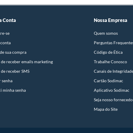
strói ou acaba com o primeiro uso ou em pouco tempo.
ntificação do vício.
a Conta
Nossa Empresa
re-se
Quem somos
ta.
 conta
Perguntas Frequente
ojas ou no Centro de Distribuição, o atendente
 de sua compra
Código de Ética
esteja disponível em sua loja em até 30 (trinta) dias,
cliente.
 de receber emails marketing
Trabalhe Conosco
de Distribuição, o cliente poderá optar por:
 de receber SMS
Canais de Integridad
 perfeitas condições de uso;
r senha
Cartão Sodimac
 atualizada;
i minha senha
Aplicativo Sodimac
Seja nosso fornecedo
Mapa do Site
e: pisos, porcelanatos, revestimentos, pastilhas,
entar a respectiva Nota Fiscal, quando será agendada