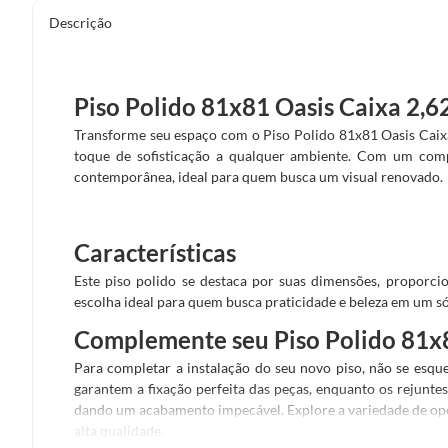
Descrição
Piso Polido 81x81 Oasis Caixa 2,6
Transforme seu espaço com o Piso Polido 81x81 Oasis Caixa
toque de sofisticação a qualquer ambiente. Com um comp
contemporânea, ideal para quem busca um visual renovado.
Características
Este piso polido se destaca por suas dimensões, proporc
escolha ideal para quem busca praticidade e beleza em um s
Complemente seu Piso Polido 81x8
Para completar a instalação do seu novo piso, não se esqu
garantem a fixação perfeita das peças, enquanto os rejuntes
dando um acabamento impecável. Explore a variedade de opç
alta qualidade.