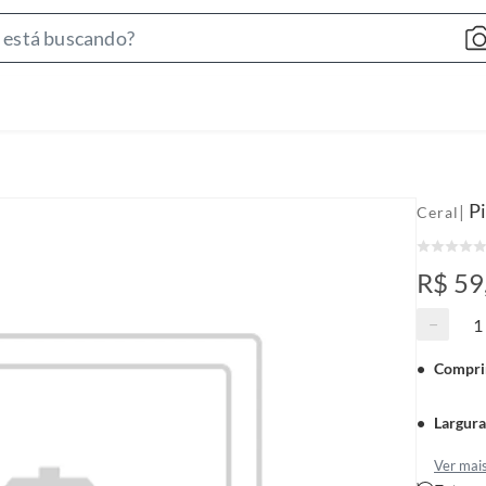
S
e
a
r
c
h
B
Pi
|
Ceral
a
r
R$ 59
−
Compri
Largur
Ver mai