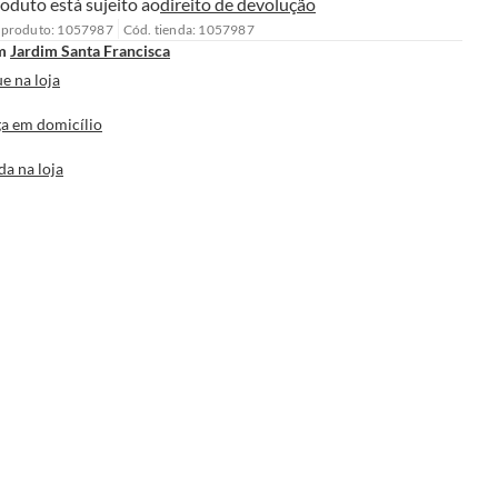
oduto está sujeito ao
direito de devolução
 produto: 1057987
Cód. tienda: 1057987
m
Jardim Santa Francisca
e na loja
a em domicílio
da na loja