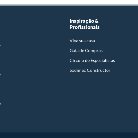
Inspiração &
Profissionais
Viva sua casa
s
Guia de Compras
Círculo de Especialístas
Sodimac Constructor
e
r