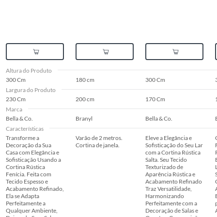
Altura do Produto
300 Cm
180 cm
300 Cm
Largura do Produto
230 Cm
200 cm
170 Cm
Marca
Bella & Co.
Branyl
Bella & Co.
Características
Transforme a
Varão de 2 metros.
Eleve a Elegância e
Decoração da Sua
Cortina de janela.
Sofisticação do Seu Lar
Casa com Elegância e
com a Cortina Rústica
Sofisticação Usando a
Salta. Seu Tecido
Cortina Rústica
Texturizado de
Fenícia. Feita com
Aparência Rústica e
Tecido Espesso e
Acabamento Refinado
Acabamento Refinado,
Traz Versatilidade,
Ela se Adapta
Harmonizando
Perfeitamente a
Perfeitamente com a
Qualquer Ambiente,
Decoração de Salas e