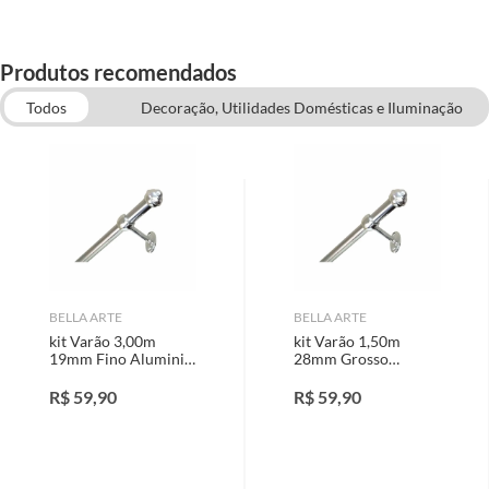
Produtos recomendados
Todos
Decoração, Utilidades Domésticas e Iluminação
Decoração
Cortina
BELLA ARTE
BELLA ARTE
kit Varão 3,00m
kit Varão 1,50m
19mm Fino Aluminio
28mm Grosso
Pratiko pro Bela Arte
Aluminio Pratiko pro
Bella Arte
R$
59,90
R$
59,90