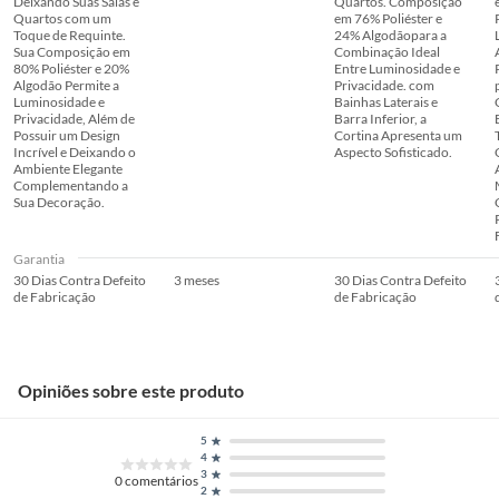
Deixando Suas Salas e
Quartos. Composição
Quartos com um
em 76% Poliéster e
Toque de Requinte.
24% Algodãopara a
Sua Composição em
Combinação Ideal
80% Poliéster e 20%
Entre Luminosidade e
Algodão Permite a
Privacidade. com
Luminosidade e
Bainhas Laterais e
Privacidade, Além de
Barra Inferior, a
Possuir um Design
Cortina Apresenta um
Incrível e Deixando o
Aspecto Sofisticado.
Ambiente Elegante
Complementando a
Sua Decoração.
Garantia
30 Dias Contra Defeito
3 meses
30 Dias Contra Defeito
de Fabricação
de Fabricação
Opiniões sobre este produto
5
4
3
0
comentários
2