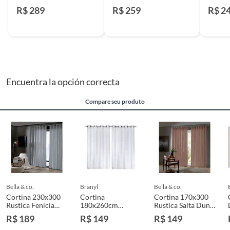
R$ 289
R$ 259
R$ 2
Encuentra la opción correcta
Compare seu produto
bella & co.
branyl
bella & co.
Cortina 230x300
Cortina
Cortina 170x300
Rustica Fenicia
180x260cm
Rustica Salta Duna
Efeito Linho Cinza
Jacquard Floryl
Bella & Co.
R$ 189
R$ 149
R$ 149
Bella & Co.
Marfim Branyl