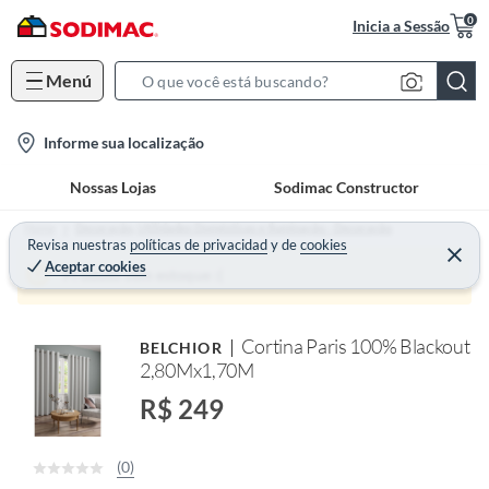
0
Inicia a Sessão
Menú
S
e
l
Informe sua localização
a
o
r
Nossas Lojas
Sodimac Constructor
c
c
a
h
Home
Decoração, Utilidades Domésticas e Iluminação - Decoração
t
Revisa nuestras
políticas de privacidad
y
de
cookies
B
Aceptar cookies
i
a
Produto sem estoque :(
o
r
n
Cortina Paris 100% Blackout
BELCHIOR
-
2,80Mx1,70M
i
c
R$ 249
o
n
(0)