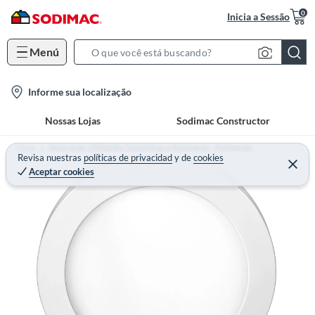
0
Inicia a Sessão
Menú
S
e
l
Informe sua localização
a
o
r
Nossas Lojas
Sodimac Constructor
c
c
a
h
Home
Decoração, Utilidades Domésticas e Iluminação - Iluminação
t
Revisa nuestras
políticas de privacidad
y
de
cookies
B
Aceptar cookies
i
a
o
r
n
-
i
c
o
n