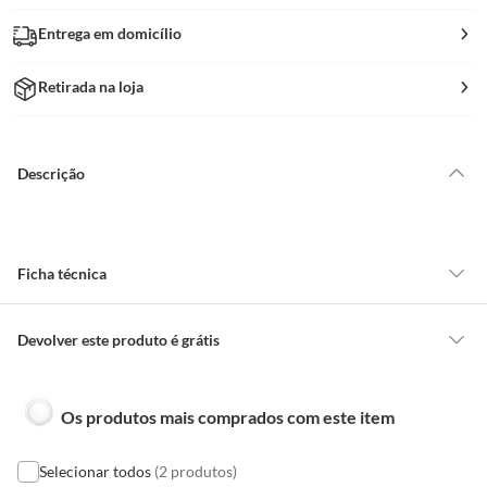
Entrega em domicílio
Retirada na loja
Descrição
Ficha técnica
Marca
Elgin
Devolver este produto é grátis
CONCEITOS GERAIS
Uso
Iluminação Interna e Externa
Os produtos mais comprados com este item
O cliente poderá requerer a troca de produtos Marca Própria adquiridos
ou oriundos das lojas da Construdecor, no entanto, a troca só é
obrigatória quando este produto apresentar vício, ou seja, quando
Selecionar todos
(2 produtos)
Cor
Branca