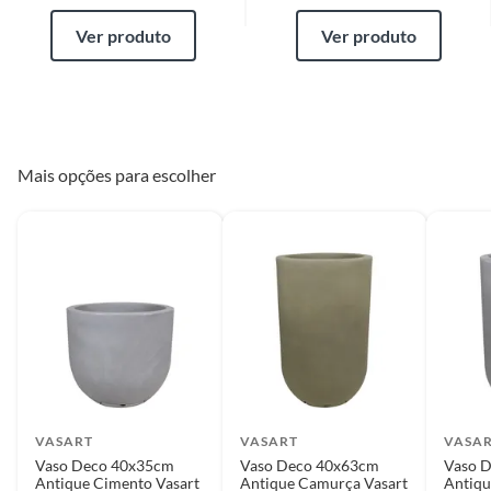
Ver produto
Ver produto
Mais opções para escolher
VASART
VASART
VASA
Vaso Deco 40x35cm
Vaso Deco 40x63cm
Vaso 
Antique Cimento Vasart
Antique Camurça Vasart
Antiqu