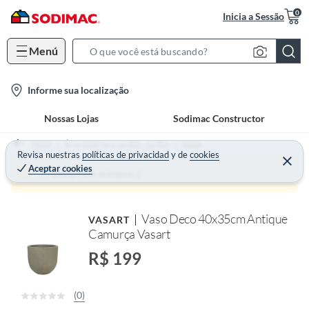
0
Inicia a Sessão
Menú
S
e
l
Informe sua localização
a
o
r
Nossas Lojas
Sodimac Constructor
c
c
a
h
Home
Área Externa e Jardim - Jardim
Vasos
t
Revisa nuestras
políticas de privacidad
y
de
cookies
B
Aceptar cookies
i
a
Produto sem estoque :(
o
r
n
Vaso Deco 40x35cm Antique
VASART
-
Camurça Vasart
i
c
R$ 199
o
n
(0)