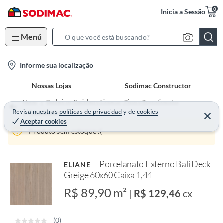
0
Inicia a Sessão
Menú
S
e
l
Informe sua localização
a
o
r
Nossas Lojas
Sodimac Constructor
c
c
a
h
Home
Banheiros, Cozinhas e Limpeza - Pisos e Revestimentos
t
Revisa nuestras
políticas de privacidad
y
de
cookies
B
Porcelanato
Aceptar cookies
i
a
Produto sem estoque :(
o
r
n
-
Porcelanato Externo Bali Deck
ELIANE
i
Greige 60x60 Caixa 1,44
c
R$ 89,90 m²
|
R$ 129,46
cx
o
n
(0)