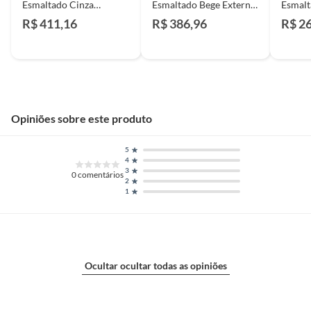
Esmaltado Cinza
Esmaltado Bege Externo
Esmalt
90x90cm Portobello
90x90cm Portobello
Exter
R$ 411,16
R$ 386,96
R$ 2
Retificado Caixa 2,42m²
Retificado Caixa 2,42m²
Portob
Cape Cod Breeze
Cape Cod Breeze
Caixa 
Opiniões sobre este produto
5
4
3
0
comentários
2
1
Ocultar ocultar todas as opiniões