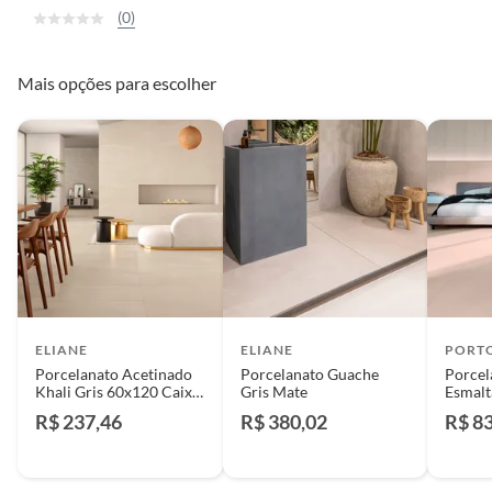
(0)
Mais opções para escolher
ELIANE
ELIANE
PORT
Porcelanato Acetinado
Porcelanato Guache
Porcel
Khali Gris 60x120 Caixa
Gris Mate
Esmalt
1,44
120X1
R$ 237,46
R$ 380,02
R$ 8
Retifi
Oasi D