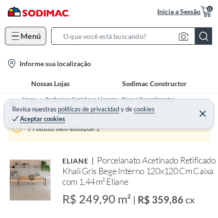
0
Inicia a Sessão
Menú
S
e
l
Informe sua localização
a
o
r
Nossas Lojas
Sodimac Constructor
c
c
a
h
Home
Banheiros, Cozinhas e Limpeza - Pisos e Revestimentos
t
Revisa nuestras
políticas de privacidad
y
de
cookies
B
Porcelanato
Aceptar cookies
i
a
Produto sem estoque :(
o
r
n
-
Porcelanato Acetinado Retificado
ELIANE
i
Khali Gris Bege Interno 120x120 Cm Caixa
c
com 1,44 m² Eliane
o
R$ 249,90 m²
|
R$ 359,86
cx
n