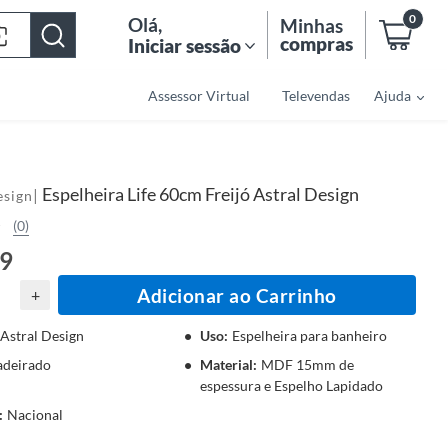
0
Olá
,
Minhas
compras
Iniciar sessão
Assessor Virtual
Televendas
Ajuda
Espelheira Life 60cm Freijó Astral Design
|
esign
(0)
99
Adicionar ao Carrinho
+
Astral Design
Uso
:
Espelheira para banheiro
deirado
Material
:
MDF 15mm de
espessura e Espelho Lapidado
:
Nacional