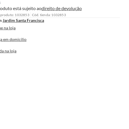
s
oduto está sujeito ao
direito de devolução
 produto: 1032853
Cód. tienda: 1032853
m
Jardim Santa Francisca
e na loja
a em domicílio
da na loja