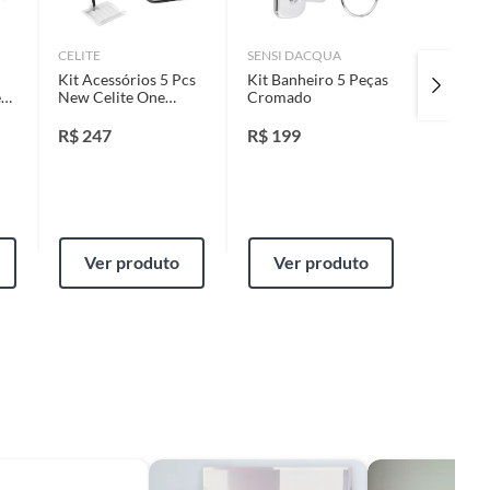
CELITE
SENSI DACQUA
DECA
Kit Acessórios 5 Pcs
Kit Banheiro 5 Peças
Kit Ace
ea
New Celite One
Cromado
Pecas 
Preto Matte
R$
247
R$
199
R$
249
Ver produto
Ver produto
Ver