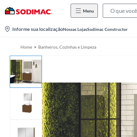
Menu
l
Informe sua localização
Nossas Lojas
Sodimac Constructor
o
c
Home
Banheiros, Cozinhas e Limpeza
a
t
i
o
n
-
i
c
o
n