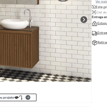
Ver mai
Este pr
Cód. do
Entrega e
Estoqu
Entreg
Retira
u projeto
+
2