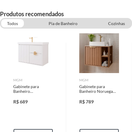
Produtos recomendados
Todos
Pia de Banheiro
Cozinhas
Kit Acessórios para Banheiro
Iluminação, UD, Organização e Decoração
MGM
MGM
Gabinete para
Gabinete para
Banheiro
Banheiro Noruega
Copenhague 60cm
60cm Freijó Mgm
Branco Mgm
R$
689
R$
789