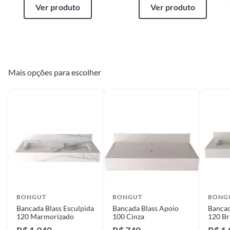
Ver produto
Ver produto
Mais opções para escolher
BONGUT
BONGUT
BONG
Bancada Blass Esculpida
Bancada Blass Apoio
Bancad
120 Marmorizado
100 Cinza
120 B