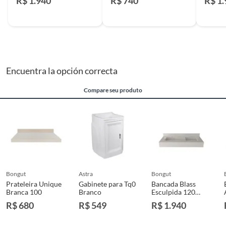
R$ 1.940
R$ 740
R$ 1
Encuentra la opción correcta
Compare seu produto
bongut
astra
bongut
Prateleira Unique
Gabinete para Tq0
Bancada Blass
Branca 100
Branco
Esculpida 120
Branco
R$ 680
R$ 549
R$ 1.940