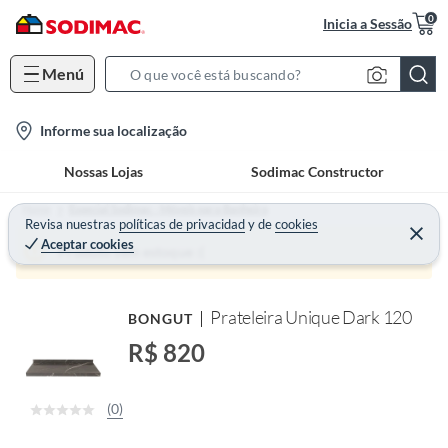
0
Inicia a Sessão
Menú
S
e
l
Informe sua localização
a
o
r
Nossas Lojas
Sodimac Constructor
c
c
a
h
Home
Especial Sodimac - Móveis para Banheiro
t
Revisa nuestras
políticas de privacidad
y
de
cookies
B
Aceptar cookies
i
a
Produto sem estoque :(
o
r
n
Prateleira Unique Dark 120
BONGUT
-
i
R$ 820
c
o
(0)
n