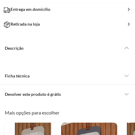
Entrega em domicílio
Retirada na loja
Descrição
Ficha técnica
Modelo
Monet
Devolver este produto é grátis
CONCEITOS GERAIS
Mais opções para escolher
Tamanho
Pequeno
O cliente poderá requerer a troca de produtos Marca Própria adquiridos
ou oriundos das lojas da Construdecor, no entanto, a troca só é
obrigatória quando este produto apresentar vício, ou seja, quando
Marca
Mgm