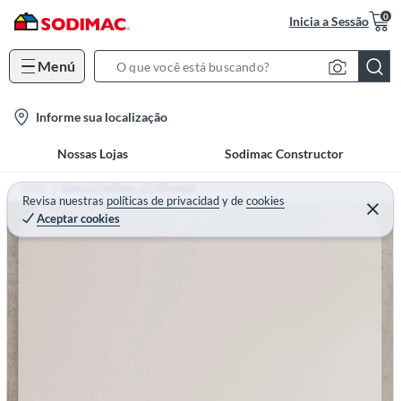
0
Inicia a Sessão
Menú
S
e
l
Informe sua localização
a
o
r
Nossas Lojas
Sodimac Constructor
c
c
a
h
Home
Especial Sodimac - Profissional
t
Revisa nuestras
políticas de privacidad
y
de
cookies
B
Aceptar cookies
i
a
o
r
n
-
i
c
o
n