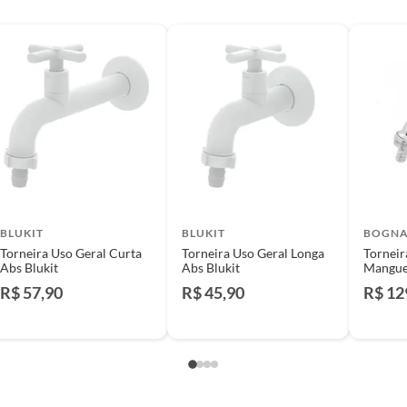
e: pisos, porcelanatos, revestimentos, pastilhas,
entar a respectiva Nota Fiscal, quando será agendada
io. A resposta ao cliente deverá ser imediata. Sendo
a) dias, a contar da data da visita técnica.
sse poderá ser substituído, imediatamente, acrescido
são negociados diretamente entre o Diretor de Loja ou
liente poderá optar por:
 perfeitas condições de uso;
 atualizada;
BLUKIT
BLUKIT
BOGNA
Torneira Uso Geral Curta
Torneira Uso Geral Longa
Torneir
Abs Blukit
Abs Blukit
Mangue
Bognar
R$ 57,90
R$ 45,90
R$ 12
mpra.