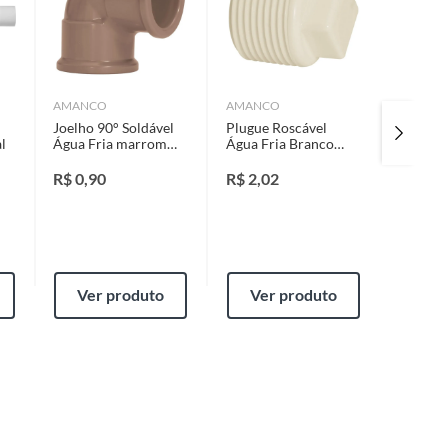
AMANCO
AMANCO
AMANC
Joelho 90° Soldável
Plugue Roscável
Plugue 
l
Água Fria marrom
Água Fria Branco
Água Fr
25"
1/2"
3/4"
R$
0,90
R$
2,02
R$
2,2
Ver produto
Ver produto
Ver