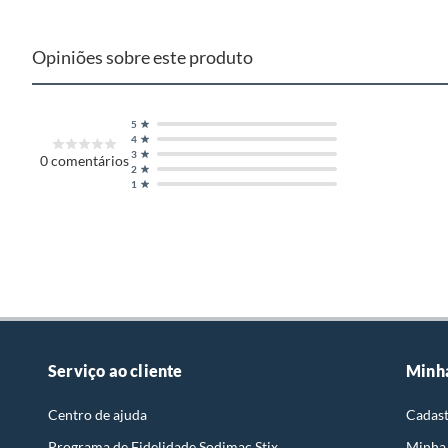
Opiniões sobre este produto
5
4
3
0
comentários
2
1
Serviço ao cliente
Minh
Centro de ajuda
Cadast
Programa de Fidelidade Sodimac Stix
Minha