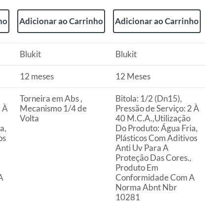
ho
Adicionar ao Carrinho
Adicionar ao Carrinho
Blukit
Blukit
12 meses
12 Meses
Torneira em Abs ,
Bitola: 1/2 (Dn15),
2 À
Mecanismo 1/4 de
Pressão de Serviço: 2 À
Volta
40 M.C.A.,Utilização
a,
Do Produto: Água Fria,
os
Plásticos Com Aditivos
Anti Uv Para A
Proteção Das Cores.,
Produto Em
A
Conformidade Com A
Norma Abnt Nbr
10281