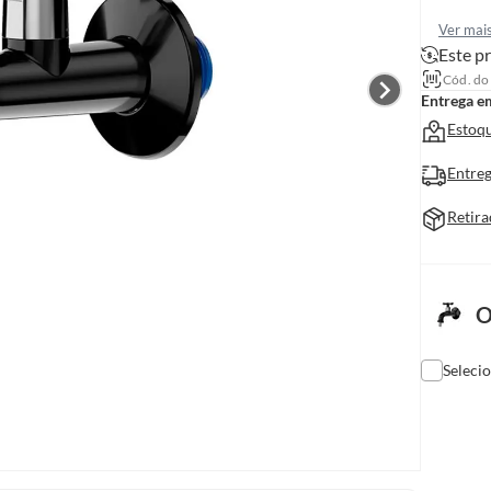
Ver mai
Este pr
Cód. do
Entrega e
Estoqu
Entreg
Retira
O
Seleci