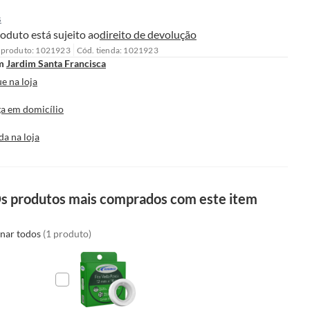
s
oduto está sujeito ao
direito de devolução
 produto: 1021923
Cód. tienda: 1021923
m
Jardim Santa Francisca
e na loja
a em domicílio
da na loja
s produtos mais comprados com este item
onar todos
(1 produto)