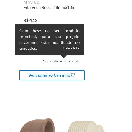
AMANCO
Fita Veda Rosca 18mmx10m
R$
4,12
Com base no seu produto
principal, para seu projeto
sugerimos esta quantidade de
unidades.
Entendido
1
unidade recomendada
Adicionar ao Carrinho