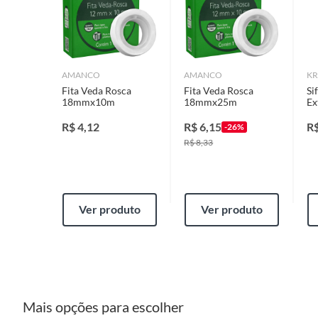
natural pela ação do tempo ou por sua utilização.
Prazo: 90 (noventa) dias
a contar da data da compra ou da 
Características
Torneir
II. Produto não durável
: com vida útil curta ou que se de
Prazo: 30 (trinta) dias
a contar da data da compra ou da ide
AMANCO
AMANCO
K
Origem
Nacion
Fita Veda Rosca
Fita Veda Rosca
Si
18mmx10m
18mmx25m
Ex
Produtos MARCAS PRÓPRIAS
R$
4,12
R$
6,15
R
-26%
Altura do Produto
5 Cm
R$
8,33
Tendo o produto idêntico na loja, a troca deverá ser imedia
Não havendo o produto na loja, mas disponível em outras l
Largura do Produto
21 Cm
poderá negociar um prazo com o cliente, para que o produto 
a contar da data da reclamação, para que seja retirado pelo 
Ver produto
Ver produto
Não tendo mais o produto em quaisquer lojas ou no Centro 
Comprimento do Produto
37 Cm
a
. Substituição do produto por outro da mesma espécie, em
b
. A restituição imediata da quantia paga, monetariamente
c
. O abatimento proporcional no preço.
Produtos Instalados - MARCAS PRÓPRIAS
Mais opções para escolher