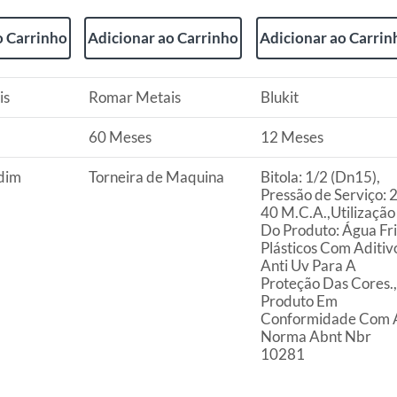
ta.
ojas ou no Centro de Distribuição, o atendente
o Carrinho
Adicionar ao Carrinho
Adicionar ao Carrin
esteja disponível em sua loja em até 30 (trinta) dias,
uto em quaisquer das lojas ou no Centro de
is
Romar Metais
Blukit
 perfeitas condições de uso;
60 Meses
12 Meses
 atualizada;
rdim
Torneira de Maquina
Bitola: 1/2 (Dn15),
Pressão de Serviço: 
40 M.C.A.,Utilização
Do Produto: Água Fri
s a troca será atendida somente nas lojas da
Plásticos Com Aditiv
Anti Uv Para A
resente qualquer tipo de vício, não é obrigatório. No
Proteção Das Cores.,
embalagem original, intacta e acompanhada da
Produto Em
Conformidade Com 
ade, poderá trocar o produto por quaisquer outros
Norma Abnt Nbr
com peço superior ao produto objeto da troca, esta
10281
reço.