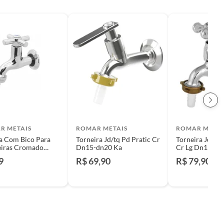
R METAIS
ROMAR METAIS
ROMAR METAI
a Com Bico Para
Torneira Jd/tq Pd Pratic Cr
Torneira Jd Pd
iras Cromado
Dn15-dn20 Ka
 Metais
9
R$ 69,90
R$ 79,90