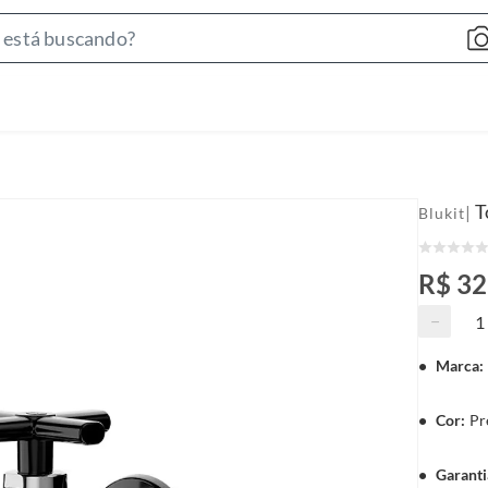
S
e
a
r
c
h
B
T
|
Blukit
a
r
R$ 32
−
Marca
:
Cor
:
Pr
Garanti