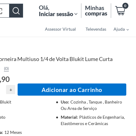
0
Olá
,
Minhas
compras
Iniciar sessão
Assessor Virtual
Televendas
Ajuda
orneira Multiuso 1/4 de Volta Blukit Lume Curta
(0)
,90
Adicionar ao Carrinho
+
Blukit
Uso
:
Cozinha , Tanque , Banheiro
Ou Area de Serviço
eto
Material
:
Plásticos de Engenharia,
Elastômeros e Cerâmicas
a
:
12 Meses