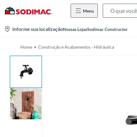
Menu
l
Informe sua localização
Nossas Lojas
Sodimac Constructor
o
c
Home
Construção e Acabamentos - Hidráulica
a
t
i
o
n
-
i
c
o
n