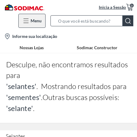
0
Inicia a Sessão
Menu
Search
Bar
location-
Informe sua localização
icon
Nossas Lojas
Sodimac Constructor
Desculpe, não encontramos resultados
para
'selantes'
.
Mostrando resultados para
'sementes'
.
Outras buscas possíveis:
'selante'
.
Selantes