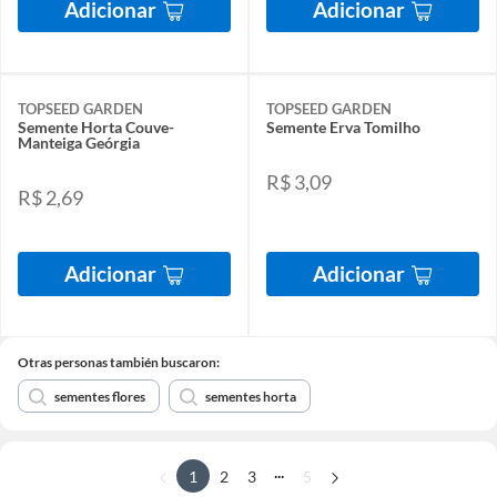
Adicionar
Adicionar
TOPSEED GARDEN
TOPSEED GARDEN
Semente Horta Couve-
Semente Erva Tomilho
Manteiga Geórgia
R$ 3,09
R$ 2,69
Adicionar
Adicionar
Otras personas también buscaron:
sementes flores
sementes horta
...
1
2
3
5