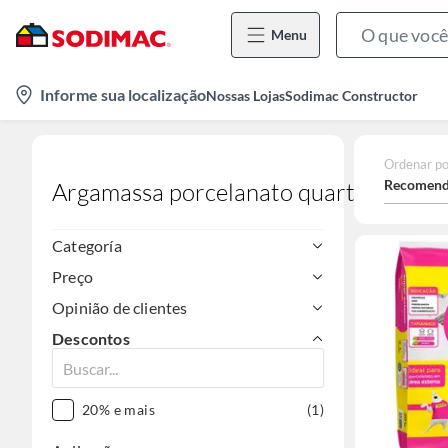
Menu
location-
Informe sua localização
Nossas Lojas
Sodimac Constructor
icon
Ordenar po
Recomend
Argamassa porcelanato quartzolit
Categoría
Preço
Opinião de clientes
Descontos
20% e mais
(1)