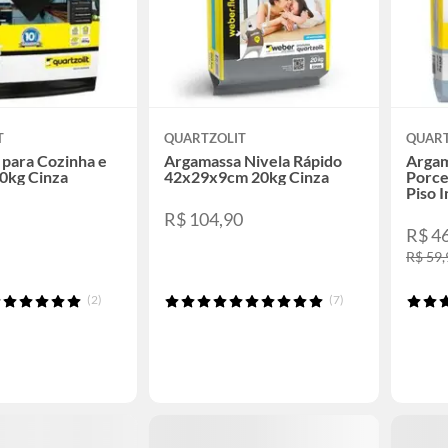
T
QUARTZOLIT
QUART
para Cozinha e
Argamassa Nivela Rápido
Argam
0kg Cinza
42x29x9cm 20kg Cinza
Porce
Piso 
R$ 104,90
R$ 4
R$ 59,
(2)
(7)