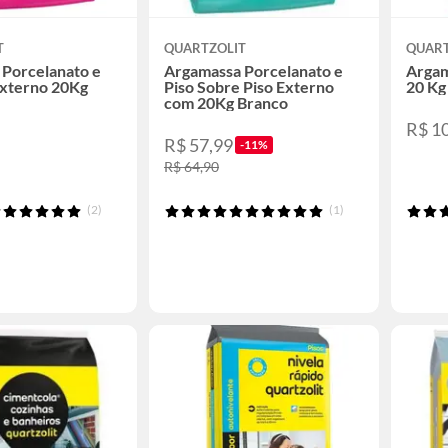
T
QUARTZOLIT
QUART
Porcelanato e
Argamassa Porcelanato e
Argam
Externo 20Kg
Piso Sobre Piso Externo
20 Kg 
com 20Kg Branco
R$ 1
R$ 57,99
-11%
R$ 64,90
(2)
(1)