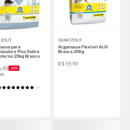
ZOLIT
QUARTZOLIT
assa para
Argamassa Flexivel Aciii
lanato e Piso Sobre
Branca 20Kg
Interno 20kg Branco
R$ 59,90
6,90
-22%
90
(2)