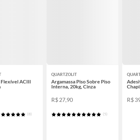
T
QUARTZOLIT
QUART
Flexível ACIII
Argamassa Piso Sobre Piso
Adesi
a
Interna, 20kg, Cinza
Chapi
R$ 27,90
R$ 3
(8)
(5)