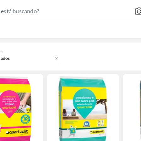
Search
Bar
r
:
ados