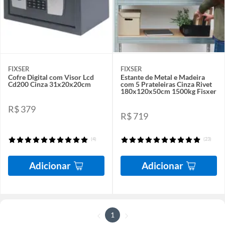
FIXSER
FIXSER
Cofre Digital com Visor Lcd
Estante de Metal e Madeira
Cd200 Cinza 31x20x20cm
com 5 Prateleiras Cinza Rivet
180x120x50cm 1500kg Fisxer
R$ 379
R$ 719
(4)
(23)
Adicionar
Adicionar
1