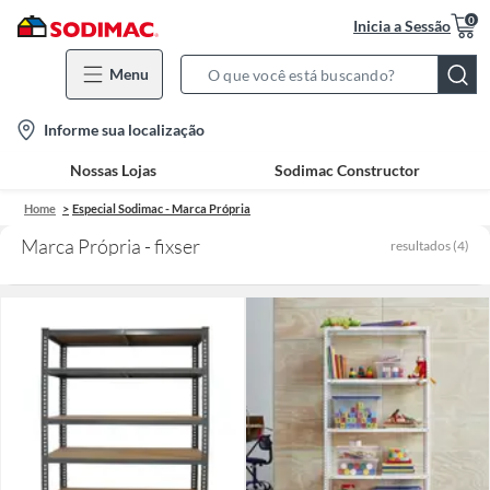
0
Inicia a Sessão
Menu
Search
Bar
location-
Informe sua localização
icon
Nossas Lojas
Sodimac Constructor
Home
Especial Sodimac - Marca Própria
Marca Própria - fixser
resultados
(
4
)