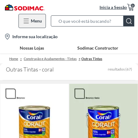
0
Inicia a Sessão
Menu
Search
Bar
location-
Informe sua localização
icon
Nossas Lojas
Sodimac Constructor
Home
Construção e Acabamentos - Tintas
Outras Tintas
Outras Tintas - coral
resultados
(
67
)